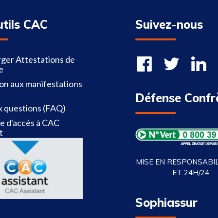
utils CAC
Suivez-nous
ger Attestations de
e
ion aux manifestations
Défense Confr
x questions (FAQ)
 d'accès à CAC
t
MISE EN RESPONSABILI
ET 24H/24
Sophiassur