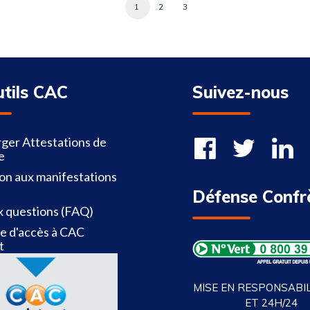
1
2
3
utils CAC
Suivez-nous
ger Attestations de
e
ion aux manifestations
Défense Confr
x questions (FAQ)
 d'accès à CAC
t
MISE EN RESPONSABILI
ET 24H/24