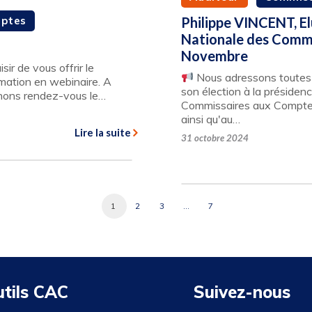
mptes
Philippe VINCENT, E
Nationale des Commi
Novembre
ir de vous offrir le
Nous adressons toutes n
rmation en webinaire. A
son élection à la préside
nnons rendez-vous le…
Commissaires aux Compte
ainsi qu'au…
Lire la suite
31 octobre 2024
1
2
3
…
7
utils CAC
Suivez-nous