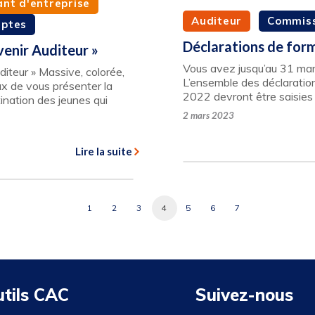
ant d'entreprise
Auditeur
Commiss
mptes
Déclarations de form
enir Auditeur »
Vous avez jusqu’au 31 mars
teur » Massive, colorée,
L’ensemble des déclaratio
 de vous présenter la
2022 devront être saisies
nation des jeunes qui
2 mars 2023
Lire la suite
1
2
3
4
5
6
7
utils CAC
Suivez-nous