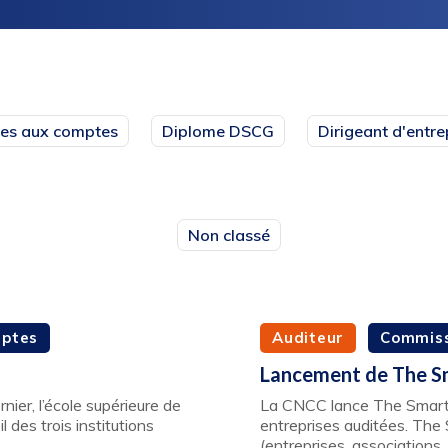
es aux comptes
Diplome DSCG
Dirigeant d'entre
Non classé
mptes
Auditeur
Commiss
Lancement de The S
nier, l’école supérieure de
La CNCC lance The Smartli
l des trois institutions
entreprises auditées. The 
(entreprises, associatio