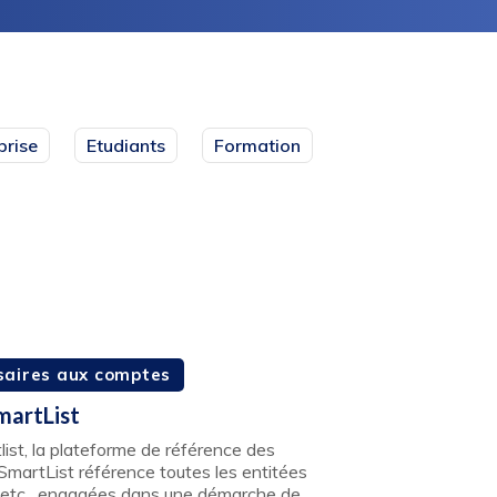
prise
Etudiants
Formation
aires aux comptes
martList
st, la plateforme de référence des
SmartList référence toutes les entitées
ns, etc…engagées dans une démarche de…