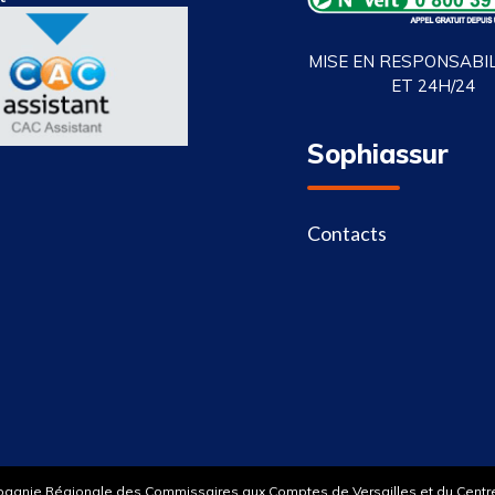
MISE EN RESPONSABILI
ET 24H/24
Sophiassur
Contacts
pagnie Régionale des Commissaires aux Comptes de Versailles et du Centre |