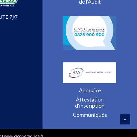
de l'Audit
TE 7J/7
Annuaire
Attestation
d'inscription
Communiqués
 www.crcc-versailles.fr