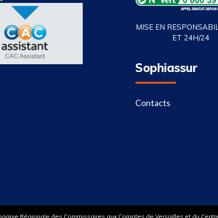
MISE EN RESPONSABILI
ET 24H/24
Sophiassur
Contacts
pagnie Régionale des Commissaires aux Comptes de Versailles et du Centre |