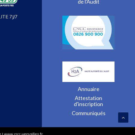
de l'Audit
TE 7J/7
Annuaire
Attestation
d'inscription
Communiqués
 www.crcc-versailles.fr